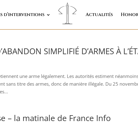
s d’interventions
Actualités
Honor
ABANDON SIMPLIFIÉ D’ARMES À L’É
détiennent une arme légalement. Les autorités estiment néanmoin
ent sans titre des armes, donc de manière illégale. Du 25 novemb
es...
se – la matinale de France Info