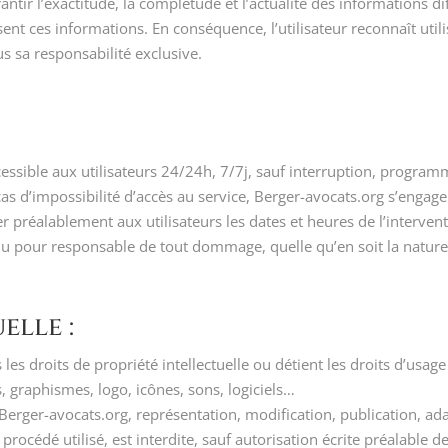
antir l’exactitude, la complétude et l’actualité des informations dif
ssent ces informations. En conséquence, l’utilisateur reconnaît utili
s sa responsabilité exclusive.
ccessible aux utilisateurs 24/24h, 7/7j, sauf interruption, progra
s d’impossibilité d’accès au service, Berger-avocats.org s’engage
r préalablement aux utilisateurs les dates et heures de l’interven
u pour responsable de tout dommage, quelle qu’en soit la nature, 
elle :
les droits de propriété intellectuelle ou détient les droits d’usage
s, graphismes, logo, icônes, sons, logiciels…
 Berger-avocats.org, représentation, modification, publication, ad
rocédé utilisé, est interdite, sauf autorisation écrite préalable de