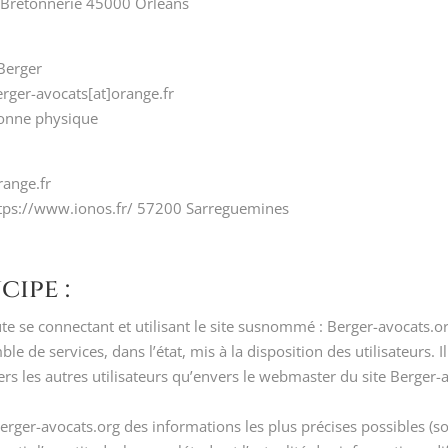
la Bretonnerie 45000 Orléans
 Berger
erger-avocats[at]orange.fr
sonne physique
range.fr
https://www.ionos.fr/ 57200 Sarreguemines
cipe :
aute se connectant et utilisant le site susnommé : Berger-avocats.o
 de services, dans l’état, mis à la disposition des utilisateurs. Il
ers les autres utilisateurs qu’envers le webmaster du site Berger-
 Berger-avocats.org des informations les plus précises possibles (