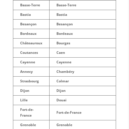
Basse-Terre
Basse-Terre
Bastia
Bastia
Besançon
Besançon
Bordeaux
Bordeaux
Châteauroux
Bourges
Coutances
Caen
Cayenne
Cayenne
Annecy
Chambéry
Strasbourg
Colmar
Dijon
Dijon
Lille
Douai
Fort-de-
Fort-de-France
France
Grenoble
Grenoble