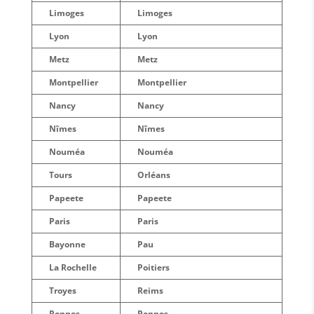
Limoges
Limoges
Lyon
Lyon
Metz
Metz
Montpellier
Montpellier
Nancy
Nancy
Nîmes
Nîmes
Nouméa
Nouméa
Tours
Orléans
Papeete
Papeete
Paris
Paris
Bayonne
Pau
La Rochelle
Poitiers
Troyes
Reims
Rennes
Rennes