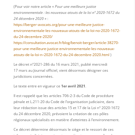
(Pour voir notre article «
Pour une meilleure justice
environnementale : les nouveaux atouts de la loi nº 2020-1672 du
24 décembre 2020
» :
https://berger-avocats.org/pour-une-meilleure-justice-
environnementale-les-nouveaux-atouts-de-la-loi-no-2020-1672-
du-24-decembre-2020/
https://consultation.avocat.fr/blog/benoit-berger/article-38270-
pour-une-meilleure-justice-environnementale-les-nouveaux-
atouts-de-la-loi-n–2020-1672-du-24-decembre-2020.html
)
Le décret n°2021-286 du 16 mars 2021, publié mercredi
17 mars au Journal officiel, vient désormais désigner ces
juridictions concernées.
Le texte entre en vigueur ce
1er avril 2021
.
Il est rappelé que les articles 706-2-3 du Code de procédure
pénale et L.211-20 du Code de l’organisation judiciaire, dans
leur rédaction issue des articles 15 et 17 de la Loi n° 2020-1672
du 24 décembre 2020, prévoient la création de ces pôles
régionaux spécialisés en matière d’atteintes à l’environnement.
Ce décret détermine désormais le siège et le ressort de ces